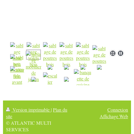
Version imprimable
|
Plan du
Connexion
site
Affichage Web
© ATLANTIC MULTI
SERVICES